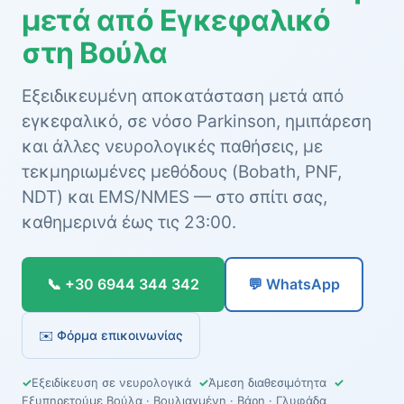
μετά από Εγκεφαλικό
στη Βούλα
Εξειδικευμένη αποκατάσταση μετά από
εγκεφαλικό, σε νόσο Parkinson, ημιπάρεση
και άλλες νευρολογικές παθήσεις, με
τεκμηριωμένες μεθόδους (Bobath, PNF,
NDT) και EMS/NMES — στο σπίτι σας,
καθημερινά έως τις 23:00.
📞 +30 6944 344 342
💬 WhatsApp
✉️ Φόρμα επικοινωνίας
✓
Εξειδίκευση σε νευρολογικά
✓
Άμεση διαθεσιμότητα
✓
Εξυπηρετούμε Βούλα · Βουλιαγμένη · Βάρη · Γλυφάδα