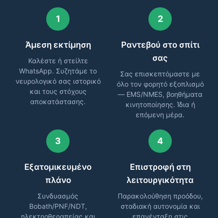
1
2
Άμεση εκτίμηση
Ραντεβού στο σπίτι
σας
Καλέστε ή στείλτε
WhatsApp. Συζητάμε το
Σας επισκεπτόμαστε με
νευρολογικό σας ιστορικό
όλο τον φορητό εξοπλισμό
και τους στόχους
— EMS/NMES, βοηθήματα
αποκατάστασης.
κινητοποίησης. Ίδια ή
επόμενη μέρα.
3
4
Εξατομικευμένο
Επιστροφή στη
πλάνο
λειτουργικότητα
Συνδυασμός
Παρακολούθηση προόδου,
Bobath/PNF/NDT,
σταδιακή αυτονομία και
ηλεκτροθεραπείας και
επανένταξη στις