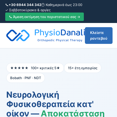
📞
+30 6944 344 342
🕐 Καθημερινά έως 23:00
✓ Σαββατοκύριακα & αργίες
📞 Άμεση εκτίμηση του περιστατικού σας →
Κλείστε
ραντεβού
★★★★★ 100+ κριτικές 5★
15+ έτη εμπειρίας
Bobath · PNF · NDT
Νευρολογική
Φυσικοθεραπεία κατ'
οίκον —
Αποκατάσταση