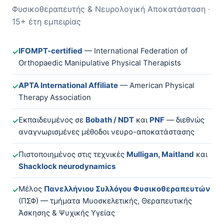
Φυσικοθεραπευτής & Νευρολογική Αποκατάσταση ·
15+ έτη εμπειρίας
IFOMPT-certified
— International Federation of
✓
Orthopaedic Manipulative Physical Therapists
APTA International Affiliate
— American Physical
✓
Therapy Association
Εκπαιδευμένος σε
Bobath / NDT
και
PNF
— διεθνώς
✓
αναγνωρισμένες μέθοδοι νευρο-αποκατάστασης
Πιστοποιημένος στις τεχνικές
Mulligan, Maitland
και
✓
Shacklock neurodynamics
Μέλος
Πανελλήνιου Συλλόγου Φυσικοθεραπευτών
✓
(ΠΣΦ) — τμήματα Μυοσκελετικής, Θεραπευτικής
Άσκησης & Ψυχικής Υγείας