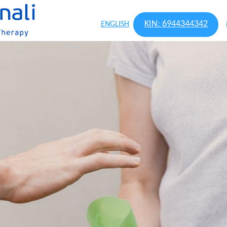
ΚΙΝ: 6944344342
ENGLISH